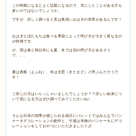
この時期になるとよく話題になるので、耳にしたことがある方も
多いのではないでしょうか。
ですが、詳しく調べると実は奥深いおはぎの世界があるんです！
おはぎとぼたもちは食べる季節によって呼び方が大きく異なるの
が特徴です。
が、実は春と秋以外にも夏、冬では別の呼び方があるそう
で、、、
夏は夜船（よふね）、冬は北窓（きたまど）と呼ぶんだそうで
す！
ご存じの方はいらっしゃいましたでしょうか？？詳しい由来につ
いて気になる方はぜひ調べてみてくださいね♪
そんな日本の四季が感じられる祝日にパレットではみんなでパン
ケーキデコレーションの創作と、午後は本物のパンケーキにデコ
レーションをしておやつにいただきました☆彡