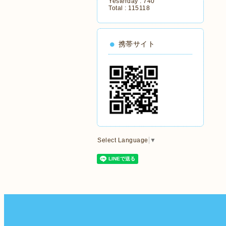
Yesterday :
740
Total :
115118
携帯サイト
Select Language
▼