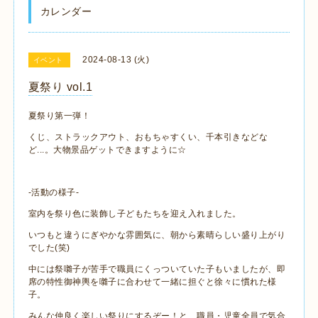
カレンダー
2024-08-13 (火)
イベント
夏祭り vol.1
夏祭り第一弾！
くじ、ストラックアウト、おもちゃすくい、千本引きなどな
ど...。大物景品ゲットできますように☆
-活動の様子-
室内を祭り色に装飾し子どもたちを迎え入れました。
いつもと違うにぎやかな雰囲気に、朝から素晴らしい盛り上がり
でした(笑)
中には祭囃子が苦手で職員にくっついていた子もいましたが、即
席の特性御神輿を囃子に合わせて一緒に担ぐと徐々に慣れた様
子。
みんな仲良く楽しい祭りにするぞー！と、職員・児童全員で気合