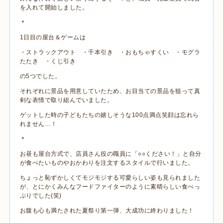
を入れて開始しました。
＊
1日目の屋台＆ゲームは
・ストラックアウト ・千本引き ・おもちゃすくい ・モグラ
たたき ・くじ引き
の5つでした。
それぞれに景品を用意していたため、お目当ての景品を狙って真
剣な表情で取り組んでいました。
ゲットした時の子どもたちの嬉しそうな100点満点笑顔は忘れら
れません…！
＊
お昼も屋台方式で、店員さん役の職員に「○○ください！」と自分
が食べたいものやおかわりを注文するスタイルで行いました。
ちょっと恥ずかしくてモジモジする可愛らしい姿も見られました
が、とにかくみんなフードファイターのように素晴らしい食べっ
ぷりでした(笑)
お腹も心も満たされた夏祭り第一弾、大成功に終わりました！