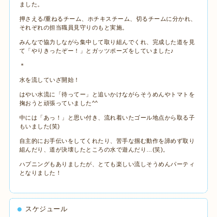
ました。
押さえる/重ねるチーム、ホチキスチーム、切るチームに分かれ、
それぞれの担当職員見守りのもと実施。
みんなで協力しながら集中して取り組んでくれ、完成した道を見
て「やりきったぞー！」とガッツポーズをしていました♪
＊
水を流していざ開始！
はやい水流に「待ってー」と追いかけながらそうめんやトマトを
掬おうと頑張っていました^^
中には「あっ！」と思い付き、流れ着いたゴール地点から取る子
もいました(笑)
自主的にお手伝いをしてくれたり、苦手な掴む動作を諦めず取り
組んだり、道が決壊したところの水で遊んだり…(笑)。
ハプニングもありましたが、とても楽しい流しそうめんパーティ
となりました！
スケジュール